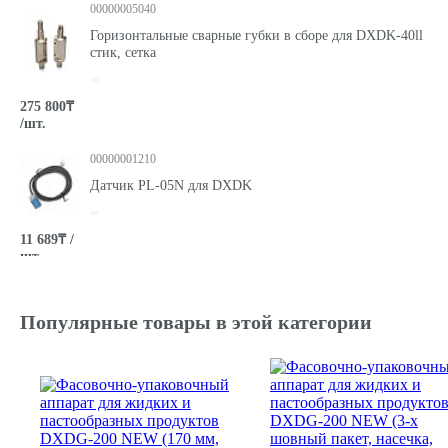
00000005040
Горизонтальные сварные губки в сборе для DXDK-40ll
стик, сетка
275 800₸
/шт.
00000001210
Датчик PL-05N для DXDK
11 689₸ /
шт.
00000003731
Датчик фотометки KS-W23 для DXDF/DXDK
Популярные товары в этой категории
57 030₸ /
шт.
00000001397