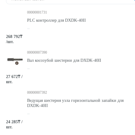
00000001731
PLC контроллер для DXDK-40II
268 792₸
/шт.
00000007390
Вал косозубой шестерни для DXDK-40II
27 672₸ /
шт.
00000007392
Ведущая шестерня узла горизонтальной запайки для
DXDK-40II
24 285₸ /
шт.