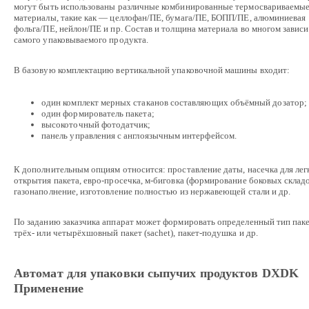
могут быть использованы различные комбинированные термосвариваемы
материалы, такие как — целлофан/ПЕ, бумага/ПЕ, БОПП/ПЕ, алюминиевая
фольга/ПЕ, нейлон/ПЕ и пр. Состав и толщина материала во многом зависи
самого упаковываемого продукта.
В базовую комплектацию вертикальной упаковочной машины входит:
один комплект мерных стаканов составляющих объёмный дозатор;
один формирователь пакета;
высокоточный фотодатчик;
панель управления с англоязычным интерфейсом.
К дополнительным опциям относится: проставление даты, насечка для лег
открытия пакета, евро-просечка, м-биговка (формирование боковых складо
газонаполнение, изготовление полностью из нержавеющей стали и др.
По заданию заказчика аппарат может формировать определенный тип паке
трёх- или четырёхшовный пакет (sachet), пакет-подушка и др.
Автомат для упаковки сыпучих продуктов DXDK
Применение