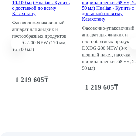
Держатель термопары для DXDK-40II
23 232₸ /
шт.
Фасовочно-упаковочный
Фасовочно-упаковочный
аппарат для жидких и
00000003712
аппарат для жидких и
пастообразных продуктов
Заслонка для DXDK-40II
пастообразных продукто
DXDG-200 NEW (170 мм,
DXDG-200 NEW (3-х
10-100 мл)
шовный пакет, насечка,
5 842₸ /
ширина пленки -68 мм, 5-
шт.
50 мл)
00000007153
1 219 605₸
Комплект литер для DXDK-150II
1 219 605₸
43 004₸ /
шт.
00000006476
Комплект пружин для горизонтальной запайки для
DXDK/DXDG (малая и большая)