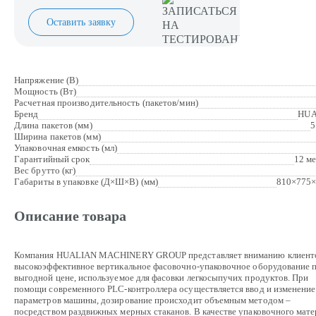
Оставить заявку
Напряжение (В)
Мощность (Вт)
Расчетная производительность (пакетов/мин)
Бренд
HUA
Длина пакетов (мм)
5
Ширина пакетов (мм)
Упаковочная емкость (мл)
Гарантийный срок
12 м
Вес брутто (кг)
Габариты в упаковке (Д×Ш×В) (мм)
810×775×
Описание товара
Компания HUALIAN MACHINERY GROUP представляет вниманию клиент
высокоэффективное вертикальное фасовочно-упаковочное оборудование 
выгодной цене, используемое для фасовки легкосыпучих продуктов. При
помощи современного PLC-контроллера осуществляется ввод и изменение
параметров машины, дозирование происходит объемным методом –
посредством раздвижных мерных стаканов. В качестве упаковочного мате