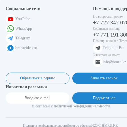
10 753₸ /
Социальные сети
Помощь и подде
шт.
По вопросам продаж
YouTube
+7 727 347 07
00000000314
WhatsApp
Сервисная помощь
Термопара для DXDK
+7 771 191 80
Telegram
Помощь онлайн в Теле
11 689₸ /
hmruvideo.ru
Telegram Bot
шт.
Электронная почта
00000000302
info@hmru.kz
ТЭН кольцевой для DXDK
Обратиться в сервис
Заказать звонок
11 689₸ /
Новостная рассылка
шт.
00000000693
Подписаться
Фотосенсор для DXDK/DXDG/DXDZ
Я согласен с
политикой конфиденциальности
57 030₸ /
шт.
Политика конфеденциальности
Договор оферты
2026 © HMRU.KZ