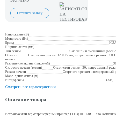
Бесплатно
Оставить заявку
Напряжение (В)
Мощность (Вт)
Бренд
HUA
Ширина ленты (мм)
Тип ленты
Смоляной и смешанный (воск-с
Область
Старт-стоп режим: 32 × 75 мм; непрерывный режим 32 × 
печати
Разрешение экрана (пикселей)
3
Скорость печати (м/мин)
Старт-стоп режим: 30; непрерывный реж
Режим печати
Старт-стоп режим и непрерывный 
Макс. длина ленты (м)
Интерфейсы
USB, T
Смотреть все характеристики
Описание товара
Встраиваемый термотрансферный принтер (ТТО) HL-T30 — это компактн