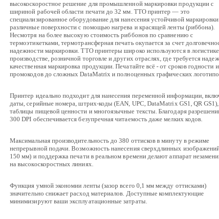
высокоскоростное решение для промышленной маркировки продукции с
шириной рабочей области печати до 32 мм. ТТО принтер — это
специализированное оборудование для нанесения устойчивой маркировки
различные поверхности с помощью нагрева и красящей ленты (риббона).
Несмотря на более высокую стоимость риббонов по сравнению с
термоэтикетками, термотрансферная печать окупается за счет долговечно
надежности маркировки. ТТО принтеры широко используются в логистике
производстве, розничной торговле и других отраслях, где требуется надеж
качественная маркировка продукции. Печатайте всё - от сроков годности и
промокодов до сложных DataMatrix и полноценных графических логотипо
Принтер идеально подходит для нанесения переменной информации, вклю
даты, серийные номера, штрих-коды (EAN, UPC, DataMatrix GS1, QR GS1),
таблицы пищевой ценности и многоязычные тексты. Благодаря разрешен
300 DPI обеспечивается безупречная читаемость даже мелких кодов.
Максимальная производительность до 380 оттисков в минуту в режиме
непрерывной подачи. Возможность нанесения сверхдлинных изображений
150 мм) и поддержка печати в реальном времени делают аппарат незамен
на высокоскоростных линиях.
Функция умной экономии ленты (зазор всего 0,1 мм между оттисками)
значительно снижает расход материалов. Доступные комплектующие
минимизируют ваши эксплуатационные затраты.