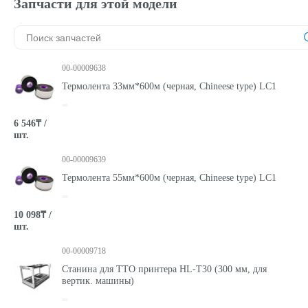
Запчасти для этой модели
00-00009638
Термолента 33мм*600м (черная, Chineese type) LC1
6 546₸ /
шт.
00-00009639
Термолента 55мм*600м (черная, Chineese type) LC1
10 098₸ /
шт.
00-00009718
Станина для ТТО принтера HL-T30 (300 мм, для
вертик. машины)