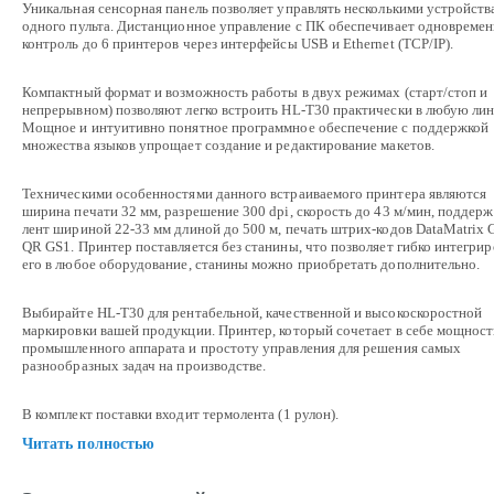
Уникальная сенсорная панель позволяет управлять несколькими устройств
одного пульта. Дистанционное управление с ПК обеспечивает одновреме
контроль до 6 принтеров через интерфейсы USB и Ethernet (TCP/IP).
Компактный формат и возможность работы в двух режимах (старт/стоп и
непрерывном) позволяют легко встроить HL-T30 практически в любую ли
Мощное и интуитивно понятное программное обеспечение с поддержкой
множества языков упрощает создание и редактирование макетов.
Техническими особенностями данного встраиваемого принтера являются
ширина печати 32 мм, разрешение 300 dpi, скорость до 43 м/мин, поддерж
лент шириной 22-33 мм длиной до 500 м, печать штрих-кодов DataMatrix 
QR GS1. Принтер поставляется без станины, что позволяет гибко интегрир
его в любое оборудование, станины можно приобретать дополнительно.
Выбирайте HL-T30 для рентабельной, качественной и высокоскоростной
маркировки вашей продукции. Принтер, который сочетает в себе мощност
промышленного аппарата и простоту управления для решения самых
разнообразных задач на производстве.
В комплект поставки входит термолента (1 рулон).
Читать полностью