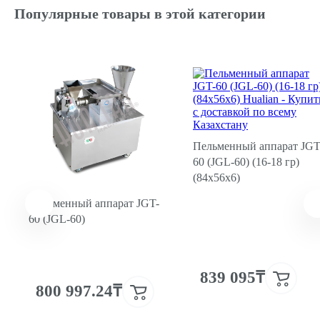
Гайка №9 для JGL (1-5)
Популярные товары в этой категории
Ремонт
14 026₸ /
шт.
00000000574
Корпус тестоузла с водяным охлаждением к JGL (1-6)
Ремонт
59 835₸ /
Пельменный аппарат JGT
шт.
60 (JGL-60) (16-18 гр)
(84х56х6)
00000005044
Вал привода тестошнека для JGL (1-12)
Пельменный аппарат JGT-
60 (JGL-60)
Ремонт
27 580₸ /
шт.
839 095₸
00000001843
800 997.24₸
Фланец задний к JGL (1-13)
Ремонт