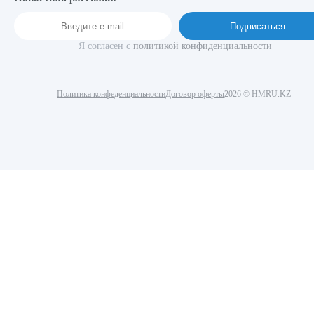
шт.
Подписаться
00000001405
Я согласен с
политикой конфиденциальности
Втулка тестовалика к JGL (1-17-1)
Расходник
2 338₸ /
Политика конфеденциальности
Договор оферты
2026 © HMRU.KZ
шт.
00000000577
Втулка оси тестовалика к JGL (1-19)
Расходник
1 403₸ /
шт.
00000001339
Втулка бронзовая в ось тестовалика для JGL (1-20)
Расходник
1 634₸ /
шт.