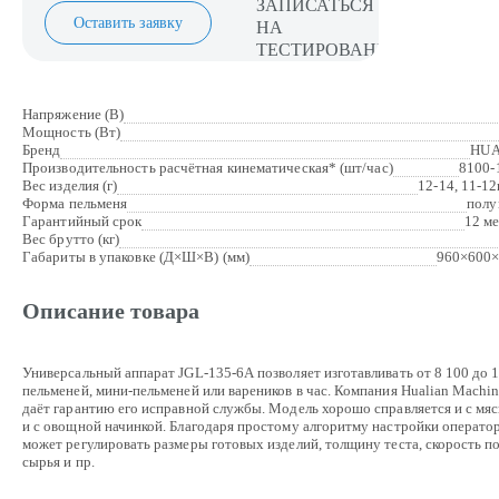
Оставить заявку
Напряжение (В)
Мощность (Вт)
Бренд
HUA
Производительность расчётная кинематическая* (шт/час)
8100-
Вес изделия (г)
12-14, 11-12г
Форма пельменя
полу
Гарантийный срок
12 м
Вес брутто (кг)
Габариты в упаковке (Д×Ш×В) (мм)
960×600×
Описание товара
Универсальный аппарат JGL-135-6A позволяет изготавливать от 8 100 до 
пельменей, мини-пельменей или вареников в час. Компания Hualian Machin
даёт гарантию его исправной службы. Модель хорошо справляется и с мяс
и с овощной начинкой. Благодаря простому алгоритму настройки операто
может регулировать размеры готовых изделий, толщину теста, скорость п
сырья и пр.