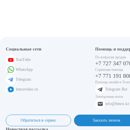
24 775₸ /
шт.
00000003948
Гайка регулировки подачи теста для JGL-135 (1-14)
Ремонт
9 351₸ /
Социальные сети
Помощь и подде
шт.
По вопросам продаж
YouTube
+7 727 347 07
00000002665
WhatsApp
Сервисная помощь
Втулка упорного подшипника для JGL (1-15)
+7 771 191 80
Расходник
Telegram
Помощь онлайн в Теле
15 892₸ /
hmruvideo.ru
Telegram Bot
шт.
Электронная почта
00000001515
info@hmru.kz
Ось тестовалика к JGL (1-17)
Ремонт
Обратиться в сервис
Заказать звонок
7 596₸ /
Новостная рассылка