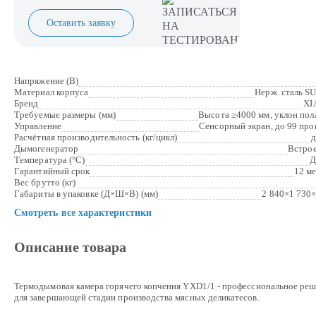
Оставить заявку
Напряжение (В)
Материал корпуса
Нерж. сталь S
Бренд
XI
Требуемые размеры (мм)
Высота ≥4000 мм, уклон пол
Управление
Сенсорный экран, до 99 пр
Расчётная производительность (кг/цикл)
д
Дымогенератор
Встро
Температура (°C)
Д
Гарантийный срок
12 м
Вес брутто (кг)
Габариты в упаковке (Д×Ш×В) (мм)
2 840×1 730
Смотреть все характеристики
Описание товара
Термодымовая камера горячего копчения YXD1/1 - профессиональное ре
для завершающей стадии производства мясных деликатесов.