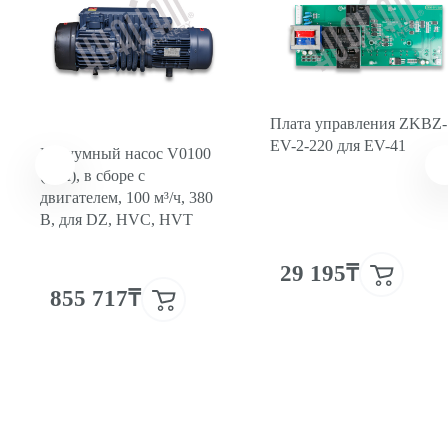
Плата управления ZKBZ-
EV-2-220 для EV-41
Вакуумный насос V0100
(HM), в сборе с
двигателем, 100 м³/ч, 380
В, для DZ, HVC, HVT
29 195₸
855 717₸