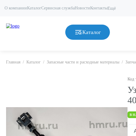
О компании
Каталог
Сервисная служба
Новости
Контакты
Ещё
Каталог
Главная
/
Каталог
/
Запасные части и расходные материалы
/
Запча
Код 
У
4
В 