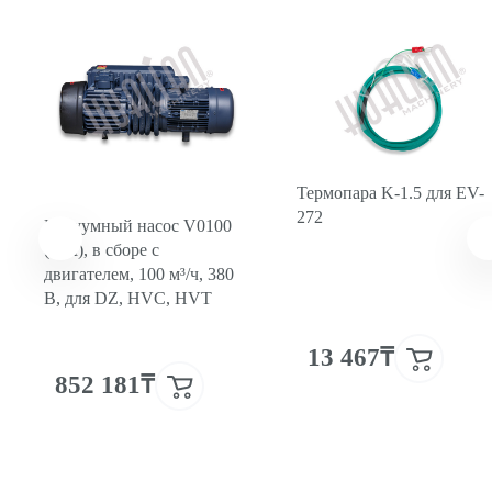
Термопара K-1.5 для EV-
272
Вакуумный насос V0100
(HM), в сборе с
двигателем, 100 м³/ч, 380
В, для DZ, HVC, HVT
13 467₸
852 181₸