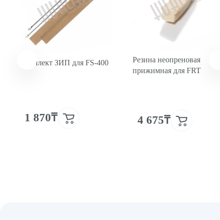
Резина неопреновая
Комплект ЗИП для FS-400
прижимная для FRT
1 870₸
4 675₸