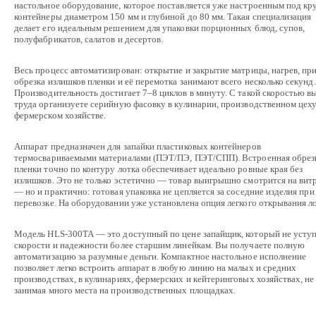
настольное оборудование, которое поставляется уже настроенным под кр
контейнеры диаметром 150 мм и глубиной до 80 мм. Такая специализация
делает его идеальным решением для упаковки порционных блюд, супов,
полуфабрикатов, салатов и десертов.
Весь процесс автоматизирован: открытие и закрытие матрицы, нагрев, пр
обрезка излишков пленки и её перемотка занимают всего несколько секунд.
Производительность достигает 7–8 циклов в минуту. С такой скоростью вы
труда организуете серийную фасовку в кулинарии, производственном цеху
фермерском хозяйстве.
Аппарат предназначен для запайки пластиковых контейнеров
термосвариваемыми материалами (ПЭТ/ПЭ, ПЭТ/СПП). Встроенная обрез
пленки точно по контуру лотка обеспечивает идеально ровные края без
излишков. Это не только эстетично — товар выигрышно смотрится на вит
— но и практично: готовая упаковка не цепляется за соседние изделия при
перевозке. На оборудовании уже установлена опция легкого открывания ло
Модель HLS-300TA — это доступный по цене запайщик, который не уступ
скорости и надежности более старшим линейкам. Вы получаете полную
автоматизацию за разумные деньги. Компактное настольное исполнение
позволяет легко встроить аппарат в любую линию на малых и средних
производствах, в кулинариях, фермерских и кейтеринговых хозяйствах, не
занимая много места на производственных площадках.