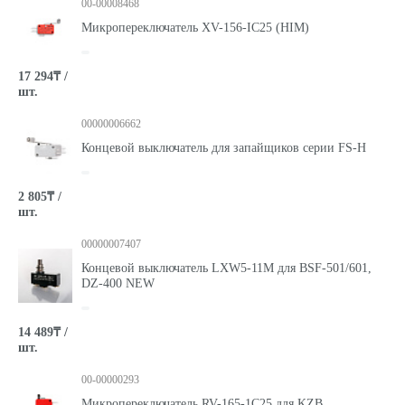
00-00008468
Микропереключатель XV-156-IC25 (HIM)
17 294₸ /
шт.
00000006662
Концевой выключатель для запайщиков серии FS-H
2 805₸ /
шт.
00000007407
Концевой выключатель LXW5-11M для BSF-501/601,
DZ-400 NEW
14 489₸ /
шт.
00-00000293
Микропереключатель RV-165-1C25 для KZB