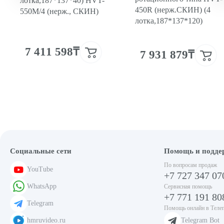
лотка,187*137*40) HVT-
450R (нерж.СКИН) (4
550M/4 (нерж., СКИН)
лотка,187*137*120)
7 411 598₸
7 931 879₸
Социальные сети
Помощь и подде
По вопросам продаж
YouTube
+7 727 347 07
WhatsApp
Сервисная помощь
+7 771 191 80
Telegram
Помощь онлайн в Теле
hmruvideo.ru
Telegram Bot