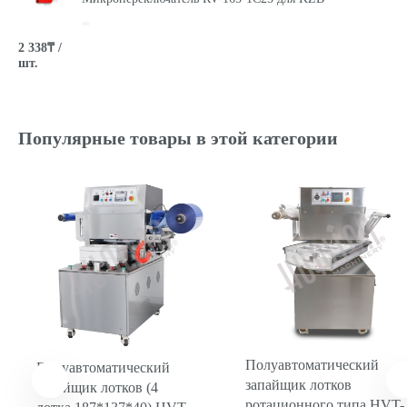
2 338₸ /
шт.
00000003068
Датчик с регулировкой для HL-50 (концевой)
Популярные товары в этой категории
20 567₸ /
шт.
Полуавтоматический
Полуавтоматический
запайщик лотков
запайщик лотков (4
ротационного типа HVT-