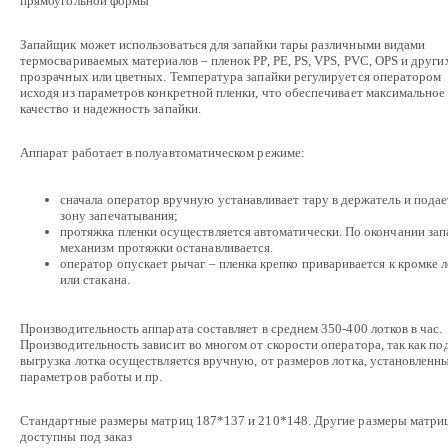
прямоугольной формы
Запайщик может использоваться для запайки тары различными видами
термосвариваемых материалов – пленок PP, PE, PS, VPS, PVC, OPS и други
прозрачных или цветных. Температура запайки регулируется оператором
исходя из параметров конкретной пленки, что обеспечивает максимальное
качество и надежность запайки.
Аппарат работает в полуавтоматическом режиме:
сначала оператор вручную устанавливает тару в держатель и подае
зону запечатывания;
протяжка пленки осуществляется автоматически. По окончании зап
механизм протяжки останавливается.
оператор опускает рычаг – пленка крепко приваривается к кромке 
или стакана.
Производительность аппарата составляет в среднем 350-400 лотков в час.
Производительность зависит во многом от скорости оператора, так как по
выгрузка лотка осуществляется вручную, от размеров лотка, установленн
параметров работы и пр.
Стандартные размеры матриц 187*137 и 210*148. Другие размеры матри
доступны под заказ