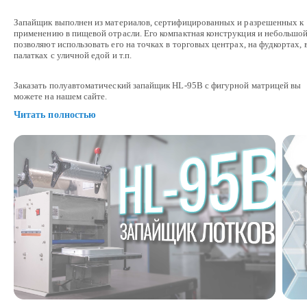
Запайщик выполнен из материалов, сертифицированных и разрешенных к
применению в пищевой отрасли. Его компактная конструкция и небольшой
позволяют использовать его на точках в торговых центрах, на фудкортах, 
палатках с уличной едой и т.п.
Заказать полуавтоматический запайщик HL-95B с фигурной матрицей вы
можете на нашем сайте.
Читать полностью