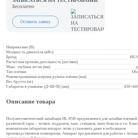
ЗАПИСАТЬСЯ НА ТЕСТИРОВАНИЕ
Бесплатно
Оставить заявку
Напряжение (В)
Мощность двигателя (кВт)
Бренд
HUA
Расчетная производительность (шт/мин)
Макс. глубина лотка (мм)
д
Тип плёнки
Об
Рекомендованная ширина рулона плёнки (мм)
Вес брутто (кг)
Габариты в упаковке (Д×Ш×В) (мм)
450×44
Описание товара
Полуавтоматический запайщик HL-95B предназначен для запайки пленкой
различной тары – лотков, поддонов, чаш, стаканов, ланч-боксов и т.п. Благ
компактным габаритам аппарат легко установить даже в небольшом
производственном помещении. Аппарат предназначен для работы с лотка