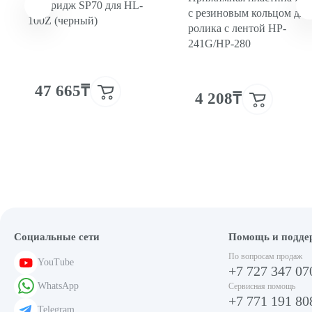
Картридж SP70 для HL-
с резиновым кольцом для
100Z (черный)
ролика с лентой HP-
241G/HP-280
47 665₸
4 208₸
Социальные сети
Помощь и подде
По вопросам продаж
YouTube
+7 727 347 07
WhatsApp
Сервисная помощь
+7 771 191 80
Telegram