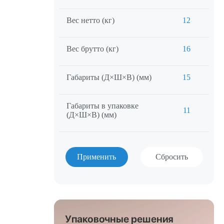
Вес нетто (кг)
12
Вес брутто (кг)
16
Габариты (Д×Ш×В) (мм)
15
Габариты в упаковке
11
(Д×Ш×В) (мм)