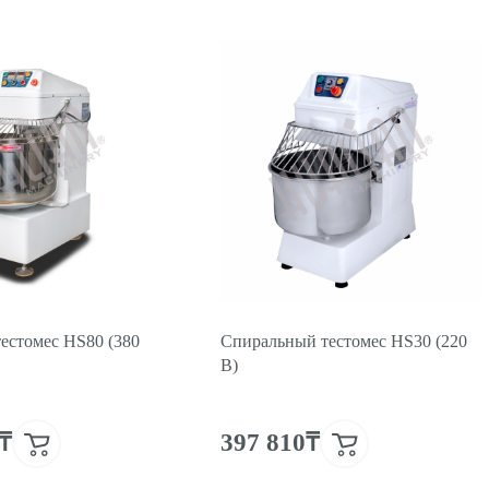
естомес HS80 (380
Спиральный тестомес HS30 (220
В)
2₸
397 810₸