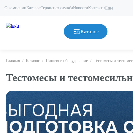
О компании
Каталог
Сервисная служба
Новости
Контакты
Ещё
Каталог
Главная
/
Каталог
/
Пищевое оборудование
/
Тестомесы и тестоме
Тестомесы и тестомесиль