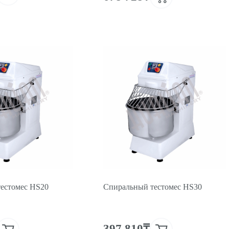
естомес HS20
Спиральный тестомес HS30
397 810₸