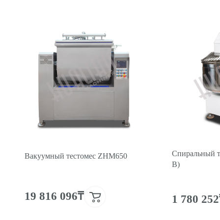
Спиральный т
Вакуумный тестомес ZHM650
В)
19 816 096₸
1 780 25