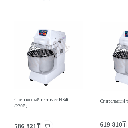
Спиральный тестомес HS40
Спиральный т
(220В)
619 810₸
586 821₸