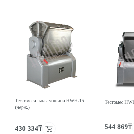
Тестомесильная машина HWH-15
Тестомес HWH
(нерж.)
544 869₸
430 334₸