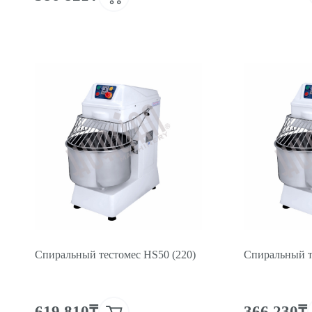
Спиральный тестомес HS50 (220)
Спиральный т
619 810₸
366 230₸