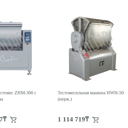
стомес ZHM-300 с
Тестомесильная машина HWH-50
ды
(нерж.)
57₸
1 114 719₸