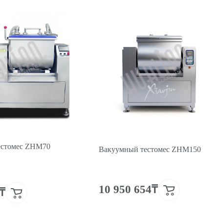
естомес ZHM70
Вакуумный тестомес ZHM150
10 950 654₸
3₸