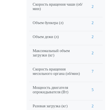
Скорость вращения чаши (об/
2
мин)
Объем бункера (л)
2
Объем дежи (л)
2
Максимальный объем
2
загрузки (кг)
Скорость вращения
7
месильного органа (об/мин)
Мощность двигателя
5
опрокидывателя (Вт)
Разовая загрузка (кг)
2