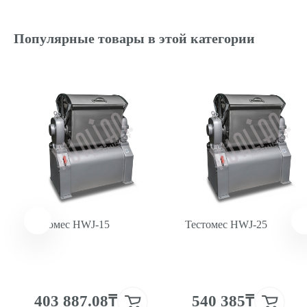
00-00003980
Переключатель с функцией реверса для HWJ
Популярные товары в этой категории
21 878₸ /
шт.
00000005512
Червячная пара на HWJ-50 (40 зубьев)
158 935₸
/шт.
Тестомес HWJ-15
Тестомес HWJ-25
403 887.08₸
540 385₸