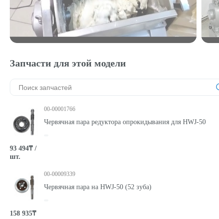
Запчасти для этой модели
00-00001766
Червячная пара редуктора опрокидывания для HWJ-50
93 494₸ /
шт.
00-00009339
Червячная пара на HWJ-50 (52 зуба)
158 935₸