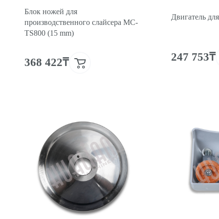
Блок ножей для
Двигатель дл
производственного слайсера MC-
TS800 (15 mm)
247 753₸
368 422₸