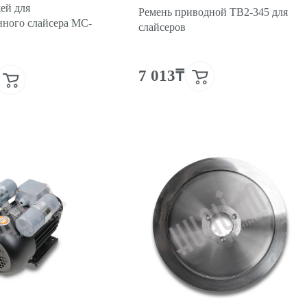
ей для
Ремень приводной TB2-345 для
нного слайсера MC-
слайсеров
7 013₸